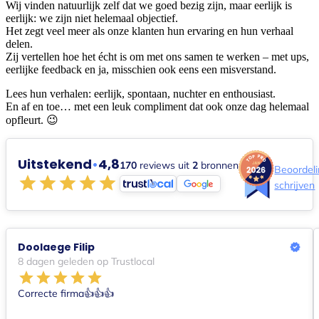
Wij vinden natuurlijk zelf dat we goed bezig zijn, maar eerlijk is
eerlijk: we zijn niet helemaal objectief.
Het zegt veel meer als onze klanten hun ervaring en hun verhaal
delen.
Zij vertellen hoe het écht is om met ons samen te werken – met ups,
eerlijke feedback en ja, misschien ook eens een misverstand.
Lees hun verhalen: eerlijk, spontaan, nuchter en enthousiast.
En af en toe… met een leuk compliment dat ook onze dag helemaal
opfleurt. 😉
Uitstekend
•
4,8
170
reviews uit
2
bronnen
Beoordel
schrijven
Doolaege Filip
8 dagen geleden op Trustlocal
Correcte firma👍👍👍