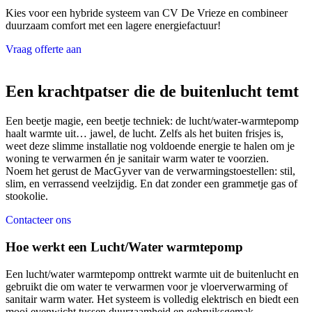
Kies voor een hybride systeem van CV De Vrieze en combineer
duurzaam comfort met een lagere energiefactuur!
Vraag offerte aan
Een krachtpatser die de buitenlucht temt
Een beetje magie, een beetje techniek: de lucht/water-warmtepomp
haalt warmte uit… jawel, de lucht. Zelfs als het buiten frisjes is,
weet deze slimme installatie nog voldoende energie te halen om je
woning te verwarmen én je sanitair warm water te voorzien.
Noem het gerust de MacGyver van de verwarmingstoestellen: stil,
slim, en verrassend veelzijdig. En dat zonder een grammetje gas of
stookolie.
Contacteer ons
Hoe werkt een Lucht/Water warmtepomp
Een lucht/water warmtepomp onttrekt warmte uit de buitenlucht en
gebruikt die om water te verwarmen voor je vloerverwarming of
sanitair warm water. Het systeem is volledig elektrisch en biedt een
mooi evenwicht tussen duurzaamheid en gebruiksgemak.