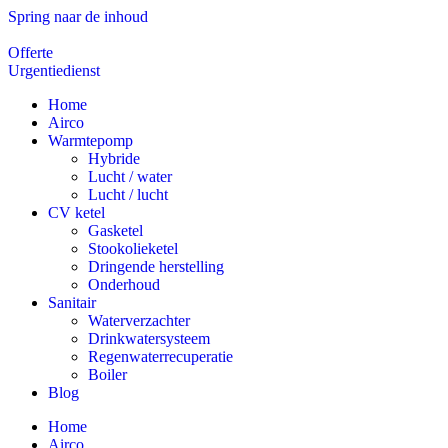
Spring naar de inhoud
Offerte
Urgentiedienst
Home
Airco
Warmtepomp
Hybride
Lucht / water
Lucht / lucht
CV ketel
Gasketel
Stookolieketel
Dringende herstelling
Onderhoud
Sanitair
Waterverzachter
Drinkwatersysteem
Regenwaterrecuperatie
Boiler
Blog
Home
Airco