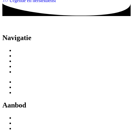
7/7 Urgentie en hersteldienst
Navigatie
Home
Blog
Over ons
Vacatures
Contact
Privacybeleid
Cookiebeleid
Algemene Voorwaarden
Aanbod
Airco
Warmtepomp
CV Ketel